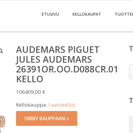
ETUSIVU
KELLOKAUPAT
TUOTTE
AUDEMARS PIGUET
JULES AUDEMARS
26391OR.OO.D088CR.01
E
KELLO
106409,00
€
Kellokauppa:
Laatukellot
SIIRRY KAUPPAAN »