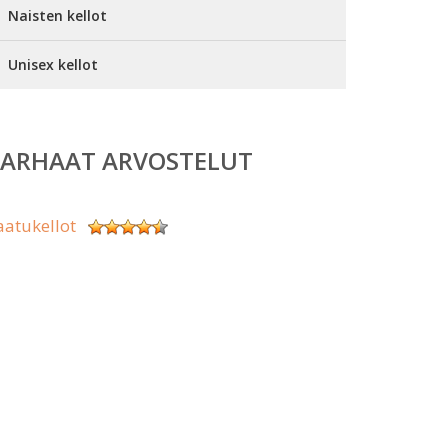
Naisten kellot
Unisex kellot
PARHAAT ARVOSTELUT
aatukellot