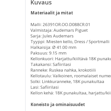
Kuvaus
Materiaalit ja mitat
Malli: 26391OR.OO.D088CR.01
Valmistaja: Audemars Piguet
Sarja: Jules Audemars
Tyyppi: Miesten kello, Dress / Sportmalli
Halkaisija: Ø 41.00 mm
Paksuus: 9.15 mm
Kellonkuori: Harjattu/kiiltävä 18K punak
Takakansi: Safiirilasi
Ranneke: Ruskea nahka, krokotiili
Kellotaulu: Valkoinen, roomalaiset nume
Solki: Linkkuranneke, 18K punakultaa
Lasi: Safiirilasi
Kellon kehä: 18K punakultaa, harjattu/kii
Koneisto ja ominaisuudet